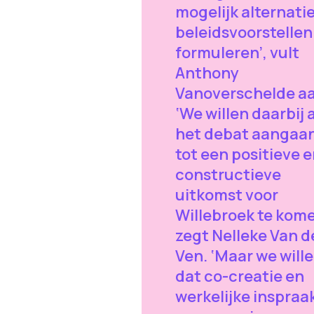
mogelijk alternati
beleidsvoorstellen
formuleren’, vult
Anthony
Vanoverschelde aa
‘We willen daarbij a
het debat aangaa
tot een positieve 
constructieve
uitkomst voor
Willebroek te kome
zegt Nelleke Van d
Ven. ‘Maar we will
dat co-creatie en
werkelijke inspraa