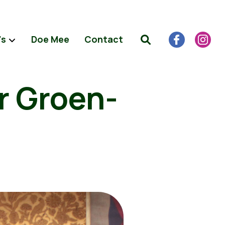
's
Doe Mee
Contact
r Groen-