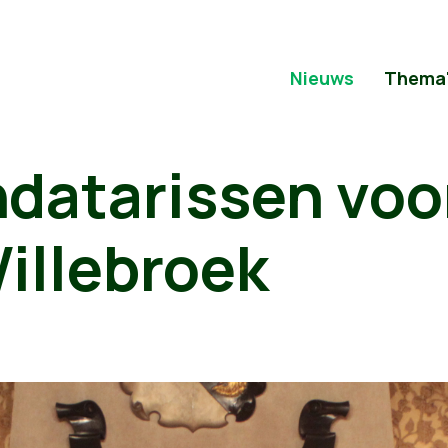
Nieuws
Thema
ndatarissen voo
illebroek