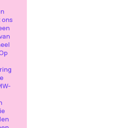
en
 ons
 een
 van
neel
.Op
ring
se
MW-
n
ie
den
een