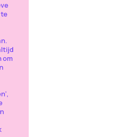
eve
 te
n.
ltijd
n om
en
n’,
e
en
k