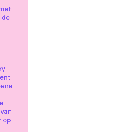
 met
t de
ry
kent
oene
e
 van
h op