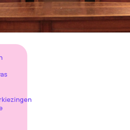
n
was
kiezingen
e