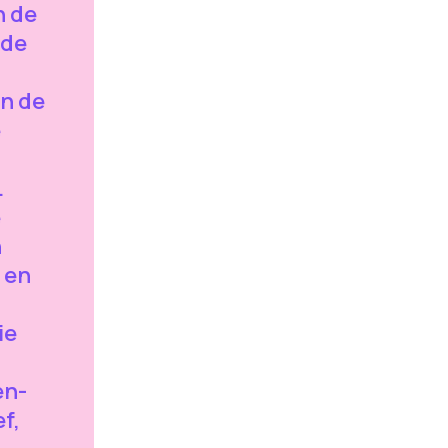
n de
 de
in de
e
.
e
n
 en
ie
en-
f,