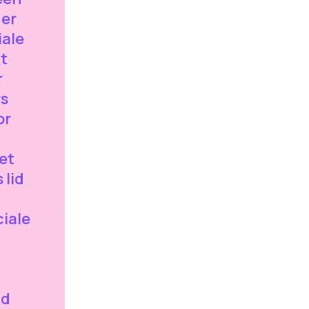
der
iale
t
r
rs
or
et
 lid
iale
id