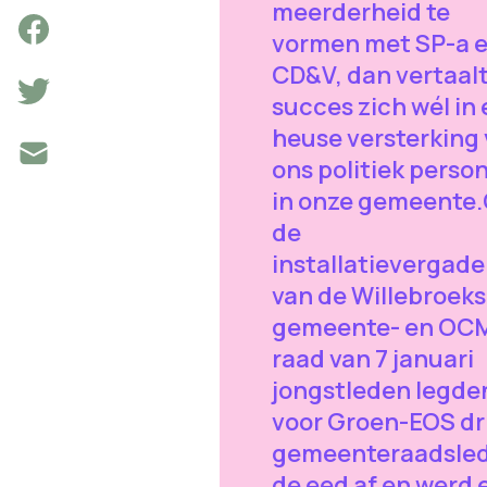
meerderheid te
vormen met SP-a 
CD&V, dan vertaalt
succes zich wél in
heuse versterking
ons politiek perso
in onze gemeente
de
installatievergade
van de Willebroek
gemeente- en OC
raad van 7 januari
jongstleden legde
voor Groen-EOS dr
gemeenteraadsle
de eed af en werd 