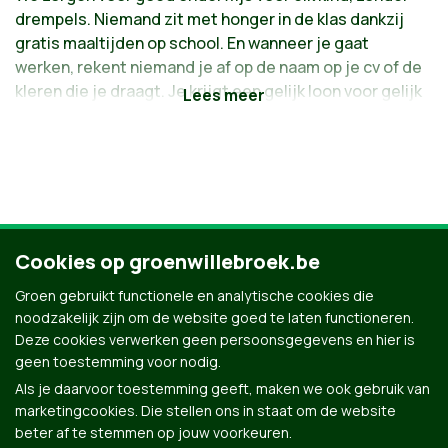
drempels. Niemand zit met honger in de klas dankzij
gratis maaltijden op school. En wanneer je gaat
werken, rekent niemand je af op de naam op je cv of de
kleren die je draagt. Je krijgt een gelijk loon voor gelijk
werk. Een betaalbare, warme thuis is een basisrecht
en wie het moeilijk krijgt, kan rekenen op financiële
steun. Zo heeft iedereen de kans om open te bloeien.
Een buurt waarin iedereen welkom is en gelijke
kansen krijgt, dat voelt goed.
Cookies op groenwillebroek.be
Groen gebruikt functionele en analytische cookies die
noodzakelijk zijn om de website goed te laten functioneren.
Deze cookies verwerken geen persoonsgegevens en hier is
geen toestemming voor nodig.
Als je daarvoor toestemming geeft, maken we ook gebruik van
marketingcookies. Die stellen ons in staat om de website
beter af te stemmen op jouw voorkeuren.