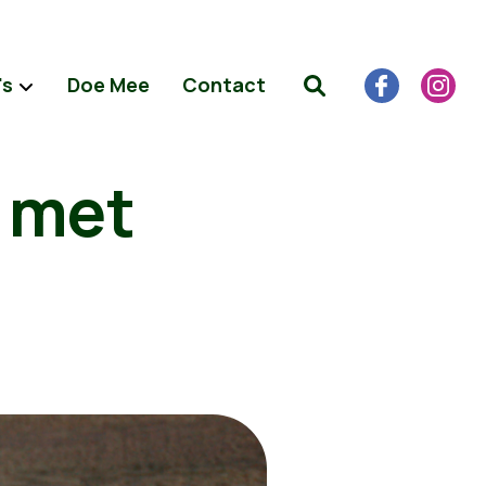
's
Doe Mee
Contact
t met