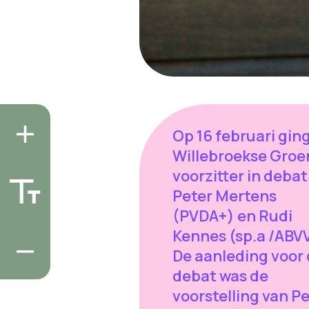
Op 16 februari gin
Willebroekse Groe
voorzitter in deba
Peter Mertens
(PVDA+) en Rudi
Kennes (sp.a /ABVV
De aanleding voor 
debat was de
voorstelling van P