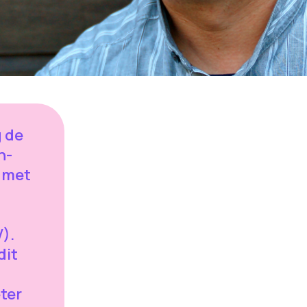
g de
n-
t met
).
dit
eter