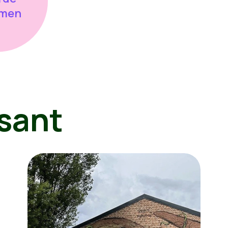
 men
sant