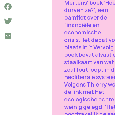
Mertens' boek 'Ho
durven ze?', een
pamflet over de
financiële en
economische
crisis.Het debat v
plaats in 't Vervol
boek bevat alvast 
staalkaart van wat
zoal fout loopt in d
neoliberale systee
Volgens Thierry w
de link met het
ecologische echter
weinig gelegd: 'Het
noodzakelijk de aa