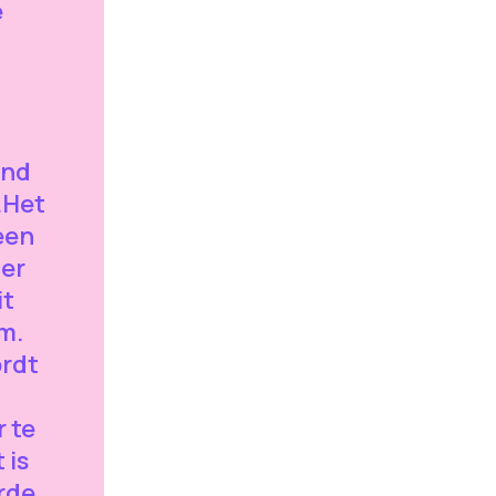
e
ond
g.Het
een
 er
it
m.
ordt
 te
 is
rde