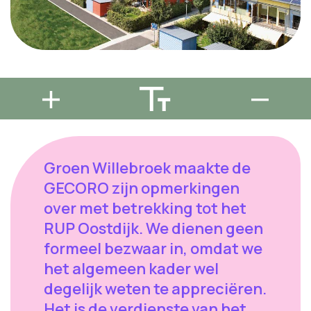
Groen Willebroek maakte de
GECORO zijn opmerkingen
over met betrekking tot het
RUP Oostdijk. We dienen geen
formeel bezwaar in, omdat we
het algemeen kader wel
degelijk weten te appreciëren.
Het is de verdienste van het