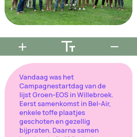
Vandaag was het
Campagnestartdag van de
lijst Groen-EOS in Willebroek.
Eerst samenkomst in Bel-Air,
enkele toffe plaatjes
geschoten en gezellig
bijpraten. Daarna samen