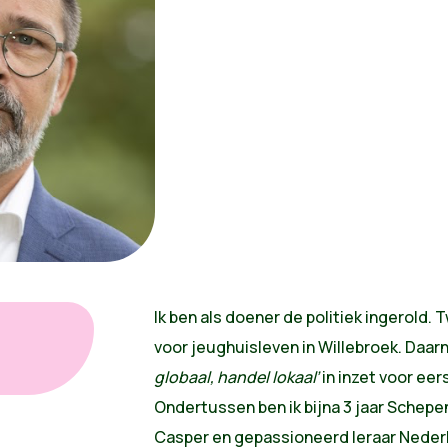
Ik ben als doener de politiek ingerold.
voor jeughuisleven in Willebroek. Daar
globaal, handel lokaal’
in inzet voor eer
Ondertussen ben ik bijna 3 jaar Schepe
Casper en gepassioneerd leraar Neder