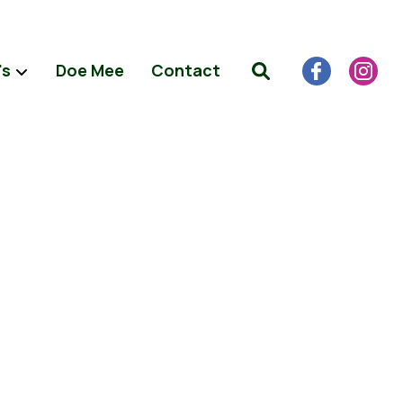
's
Doe Mee
Contact