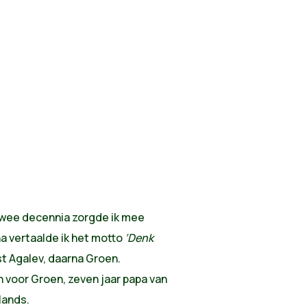
 Twee decennia zorgde ik mee
na vertaalde ik het motto
‘Denk
st Agalev, daarna Groen.
n voor Groen, zeven jaar papa van
lands.