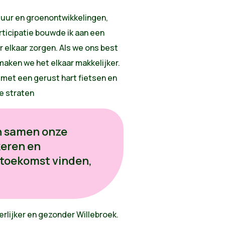
tuur en groenontwikkelingen,
rticipatie
bouwde ik aan een
elkaar zorgen. Als we ons best
aken we het elkaar makkelijker.
e met een gerust hart fietsen en
e straten
n samen onze
keren en
 toekomst vinden,
erlijker en gezonder Willebroek.