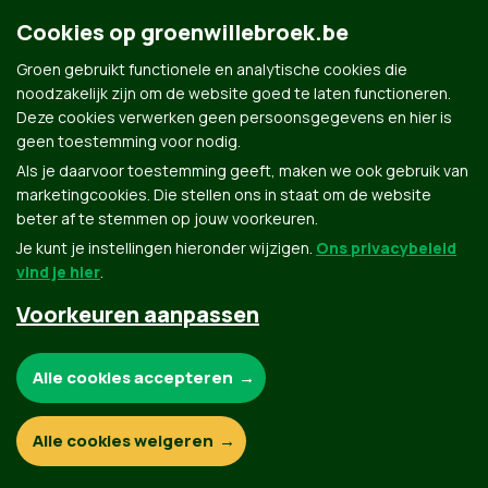
Cookies op groenwillebroek.be
Contact
Privacybeleid
Groen gebruikt functionele en analytische cookies die
© Copyright Groen 2026 | Gemaakt met
NationBuilder
| Gebouwd door
Tectonica
noodzakelijk zijn om de website goed te laten functioneren.
Deze cookies verwerken geen persoonsgegevens en hier is
geen toestemming voor nodig.
Als je daarvoor toestemming geeft, maken we ook gebruik van
marketingcookies. Die stellen ons in staat om de website
beter af te stemmen op jouw voorkeuren.
Je kunt je instellingen hieronder wijzigen.
Ons privacybeleid
vind je hier
.
Voorkeuren aanpassen
Noodzakelijke cookies:
Alle cookies accepteren
Functionele en analytische cookies:
Alle cookies weigeren