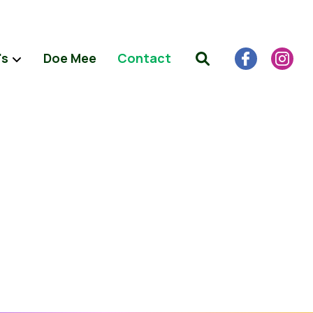
's
Doe Mee
Contact