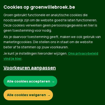
Cookies op groenwillebroek.be
© Copyright Groen 2026 | Gemaakt met
NationBuilder
| Gebouwd door
Tectonica
Groen gebruikt functionele en analytische cookies die
noodzakelijk zijn om de website goed te laten functioneren.
Deze cookies verwerken geen persoonsgegevens en hier is
geen toestemming voor nodig.
Als je daarvoor toestemming geeft, maken we ook gebruik van
marketingcookies. Die stellen ons in staat om de website
beter af te stemmen op jouw voorkeuren.
Je kunt je instellingen hieronder wijzigen.
Ons privacybeleid
vind je hier
.
Voorkeuren aanpassen
Noodzakelijke cookies:
Alle cookies accepteren
Functionele en analytische cookies:
Alle cookies weigeren