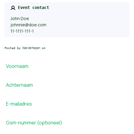
Event contact
John Doe
johnnie@doe.com
11-1111-111-1
Kee Verheyen
Posted by
on
Voornaam
Achternaam
E-mailadres
Gsm-nummer (optioneel)